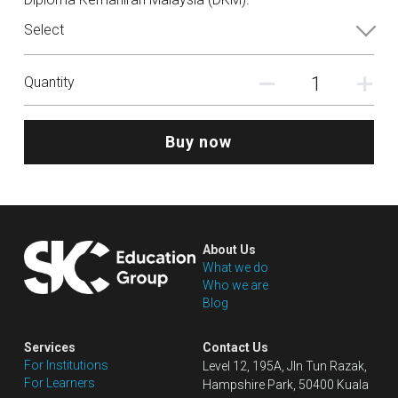
Select
Quantity
Buy now
About Us
What we do
Who we are
Blog
Services
Contact Us
For Institutions
Level 12, 195A, Jln Tun Razak, 
For Learners
Hampshire Park, 50400 Kuala 