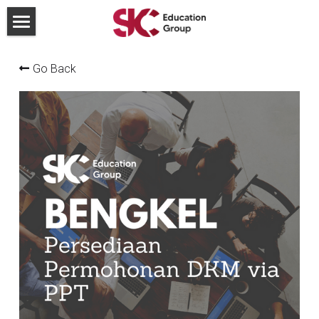
×
STORE CATEGORIES
For Institutions
Go Back
All Categories
Join our team
Partnership
Blog
Contact Us
Search
Send us a Whatsapp